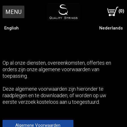
MENU
(0)
English
Nederlands
Home
Individuele Snaren
Op al onze diensten, overeenkomsten, offertes en
orders zijn onze algemene voorwaarden van
toepassing.
Bestel bassnaren online
Complete (Bas) Besnaring
Deze algemene voorwaarden zijn hieronder te
raadplegen en te downloaden, of worden op uw
Bestel bassnaren per post
1 Bas Mal Maken
Werkwijze
eerste verzoek kosteloos aan u toegestuurd.
Oude bassnaren opsturen
2 Gegevens Instrument
Beter Berekenen
O & O
Algemene Voorwaarden