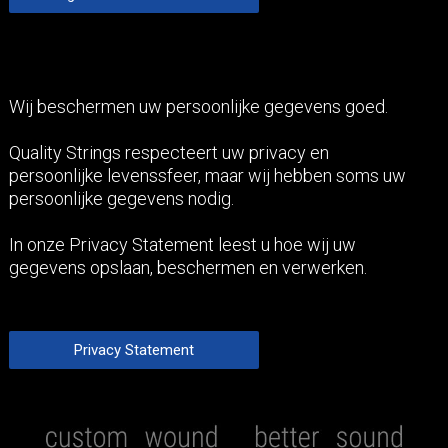
Ogen en afwerkingen
3 Order verzenden
Productie
Analyse Inleiding
Contact / Pers
Wij beschermen uw persoonlijke gegevens goed.
Ogen en afwerkingen
Discant Rapportage
Analyse Voorbeelden
Veel gestelde vragen
Mijn account
Quality Strings respecteert uw privacy en
persoonlijke levenssfeer, maar wij hebben soms uw
persoonlijke gegevens nodig.
Luister en Vergelijk
Onderzoek Axiale Spanning
Contact
(0)
In onze Privacy Statement leest u hoe wij uw
gegevens opslaan, beschermen en verwerken.
Onderzoek Radiale Spanning
Barenboim Concert Vleugel
Onderzoek Onderliggend Koper
Quality Strings en het milieu
Privacy Statement
Juridische Informatie