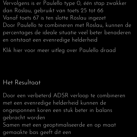
Vervolgens is er Paulello type 0, één stap zwakker
dan Röslau, gebruikt van toets 25 tot 66
Vanaf toets 67 is ten slotte Röslau ingezet
Door Paulello te combineren met Röslau, kunnen de
percentages de ideale situatie veel beter benaderen
en ontstaat een evenredige helderheid
Klik hier voor meer uitleg over Paulello draad
Paulello stelt dat de relatieve spanning van een
Het Resultaat
snaar de belangrijkste factor is voor de
klankeigenschappen, en dan met name de
Door een verbeterd ADSR verloop te combineren
helderheid
met een evenredige helderheid kunnen de
ongesponnen koren een stuk beter in balans
Het percentage van de practische breekspanning
gebracht worden
waarop de snaar gespannen staat moet binnen
Samen met een geoptimaliseerde en op maat
een bepaalde bandbreedte vallen om een goede
gemaakte bas geeft dit een