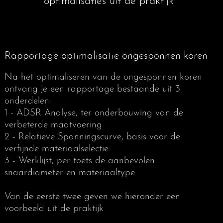
optimalisaties uit de praktijk
Ogen en afwerkingen
3 Order verzenden
Productie
Analyse Inleiding
Contact / Pers
Rapportage optimalisatie ongesponnen koren
Ogen en afwerkingen
Discant Rapportage
Analyse Voorbeelden
Veel gestelde vragen
Mijn account
Na het optimaliseren van de ongesponnen koren
ontvang je een rapportage bestaande uit 3
Luister en Vergelijk
Onderzoek Axiale Spanning
Contact
(0)
onderdelen:
1 - ADSR Analyse, ter onderbouwing van de
verbeterde maatvoering
Onderzoek Radiale Spanning
Barenboim Concert Vleugel
2 - Relatieve Spanningscurve, basis voor de
verfijnde materiaalselectie
3 - Werklijst, per toets de aanbevolen
snaardiameter en materiaaltype
Onderzoek Onderliggend Koper
Quality Strings en het milieu
Van de eerste twee geven we hieronder een
voorbeeld uit de praktijk
Juridische Informatie