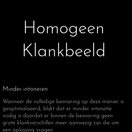
klank te verkrijgen.
Deze bandbreedte begint voor moderne
instrumenten bij de bas rond de 50% en loopt op
tot rond de 80% in de uiterste dis.
Homogeen
Om die relatieve spanning bij een ongesponnen
snaar te beïnvloeden heeft het wijzigen van de
Klankbeeld
diameter nagenoeg geen effect. Wanneer een
grotere diameter wordt gebruikt in een poging dat
percentage te verlagen, kan de snaar weliswaar
meer spanning aan, maar zal de spanning door de
grotere diameter tegelijkertijd toenemen waardoor
het percentage van zijn breekspanning nauwelijks
Minder intoneren
verandert
Wanneer de volledige besnaring op deze manier is
Om hier meer invloed op uit te oefenen zou men de
geoptimaliseerd, blijkt dat er minder intonatie
klinkende lengte van de snaar kunnen wijzigen. Veel
nodig is doordat er binnen de besnaring geen
makkelijker is het echter om de samenstelling van
grote klankverschillen meer aanwezig zijn die om
het materiaal te veranderen. Zo kan men door een
een oplossing vragen