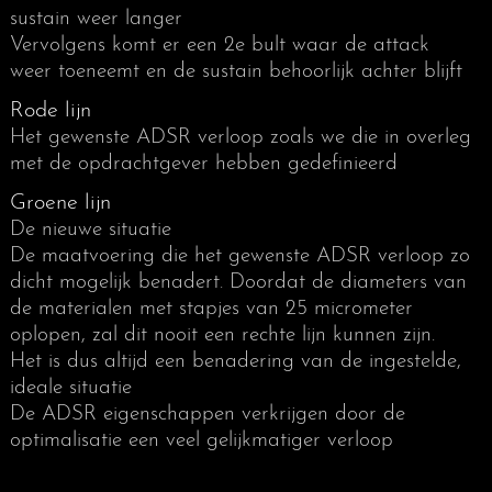
van aanzet tot wegsterven
sustain weer langer
Vervolgens komt er een 2e bult waar de attack
De release heeft niet alleen te maken met de
weer toeneemt en de sustain behoorlijk achter blijft
demping en de afregeling daarvan. Ook een
Rode lijn
verkeerde dimensionering van de besnaring kan
Het gewenste ADSR verloop zoals we die in overleg
problemen met de demping veroorzaken
met de opdrachtgever hebben gedefinieerd
De gelijkmatigheid van de Attack, Decay, Sustain
Groene lijn
en Release (ADSR) vinden wij van groot belang,
omdat die veel invloed heeft op de speelbaarheid
De nieuwe situatie
van het instrument
De maatvoering die het gewenste ADSR verloop zo
dicht mogelijk benadert. Doordat de diameters van
de materialen met stapjes van 25 micrometer
oplopen, zal dit nooit een rechte lijn kunnen zijn.
Het is dus altijd een benadering van de ingestelde,
ideale situatie
De ADSR eigenschappen verkrijgen door de
optimalisatie een veel gelijkmatiger verloop