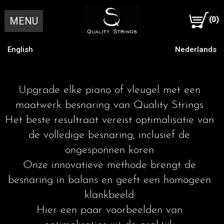
MENU
(0)
English
Nederlands
Home
Upgrade elke piano of vleugel met een
Individuele Snaren
maatwerk besnaring van Quality Strings
Het beste resultraat vereist optimalisatie van
Bestel bassnaren online
Complete (Bas) Besnaring
de volledige besnaring, inclusief de
ongesponnen koren
Onze innovatieve methode brengt de
Bestel bassnaren per post
1 Bas Mal Maken
Werkwijze
besnaring in balans en geeft een homogeen
klankbeeld
Oude bassnaren opsturen
2 Gegevens Instrument
Beter Berekenen
O & O
Hier een paar voorbeelden van