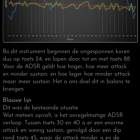
Attack
De tijd tussen toetsaanslag en het bereiken van
het maximale volume en het niveau daarvan
Decay
Hoe lang het duurt voordat de toon zijn sustain
Bij dit instrument beginnen de ongesponnen koren
niveau bereikt
dus op toets 24, en lopen door tot en met toets 88
Voor de ADSR geldt hoe hoger, hoe meer attack
Sustain
en minder sustain, en hoe lager hoe minder attack
Het niveau waarop de toon hoorbaar blijft tot de
maar meer sustain. Het is ons doel dit in balans te
snaar gedempt wordt. Niet alleen het volume,
brengen
maar ook de duur daarvan is van belang
Blauwe lijn
Release
Dit was de bestaande situatie
De tijd waarin het volume naar nul gaat na het
Wat meteen opvalt, is het onregelmatige ADSR
loslaten van de toets
verloop. Tussen toets 30 en 40 is er een enorme
Envelope
attack en weinig sustain, gevolgd door een dip
Het complete verloop van het volume (ADSR)
rond toets 45, waar de attack minder is en de